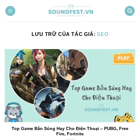
Chuyển
đến
nội
dung
LƯU TRỮ CỦA TÁC GIẢ:
SEO
Top Game Bắn Súng Hay Cho Điện Thoại – PUBG, Free
Fire, Fortnite