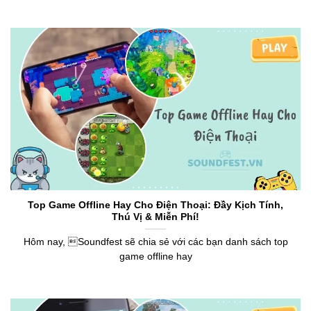
Top Game Offline Hay Cho Điện Thoại: Đầy Kịch Tính,
Thú Vị & Miễn Phí!
Hôm nay, Soundfest sẽ chia sẻ với các bạn danh sách top
game offline hay