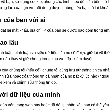
 về bạn, sử dụng cookie, nhúng các trình theo dõi của bên thứ 
ơng tác của bạn với nội dung được nhúng nếu bạn có tài khoản
u của bạn với ai
ặt lại mật khẩu, địa chỉ IP của bạn sẽ được bao gồm trong emai
bao lâu
nh luận, bình luận và siêu dữ liệu của nó sẽ được giữ lại vô thờ
n nào thay vì giữ chúng trong khu vực đợi kiểm duyệt.
 của chúng tôi (nếu có), chúng tôi cũng lưu trữ thông tin cá n
nh sửa hoặc xóa thông tin cá nhân của họ bất kỳ lúc nào (ngoại
hể xem và chỉnh sửa thông tin đó.
ới dữ liệu của mình
oản trên trang web này hoặc đã để lại nhận xét, bạn có thể yêu