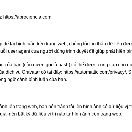
à: https://aprociencia.com.
p để lại bình luận trên trang web, chúng tôi thu thập dữ liệu đư
huỗi user agent của người dùng trình duyệt để giúp phát hiện bì
ail của bạn (còn được gọi là hash) có thể được cung cấp cho d
 dịch vụ Gravatar có tại đây: https://automattic.com/privacy/. 
rong ngữ cảnh bình luận của bạn.
ảnh lên trang web, bạn nên tránh tải lên hình ảnh có dữ liệu v
iải nén bất kỳ dữ liệu vị trí nào từ hình ảnh trên trang web.