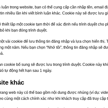
 luận trong website, bạn có thể cung cấp cần nhập tên, email đị
n nhiều lần khi viết bình luận khác. Cookie này sẽ được lưu g
 thiết lập một cookie tạm thời để xác định nếu trình duyệt cho
ỏ khi bạn đóng trình duyệt.
một vài cookie để lưu thông tin đăng nhập và lựa chọn hiển thị.
ong một năm. Nếu bạn chọn “Nhớ tôi”, thông tin đăng nhập sẽ đượ
oá.
n cookie bổ sung sẽ được lưu trong trình duyệt. Cookie này kh
Nó tự động hết hạn sau 1 ngày.
ite khác
 trang web này có thể bao gồm nội dung được nhúng (ví dụ: video,
o cùng một cách chính xác như khi khách truy cập đã truy cập 