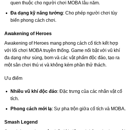
quen thuộc cho người chơi MOBA lâu năm.
Đa dạng kỹ năng tướng
: Cho phép người chơi tùy
biến phong cách chơi.
Awakening of Heroes
Awakening of Heroes mang phong cách cổ tích kết hợp
với lối chơi MOBA truyền thống. Game nổi bật với vũ khí
đa dạng như súng, bom và các vật phẩm độc đáo, tạo ra
một sân chơi thú vị và không kém phần thử thách.
Ưu điểm
Nhiều vũ khí độc đáo
: Đặc trưng của các nhân vật cổ
tích.
Phong cách mới lạ
: Sự pha trộn giữa cổ tích và MOBA.
Smash Legend