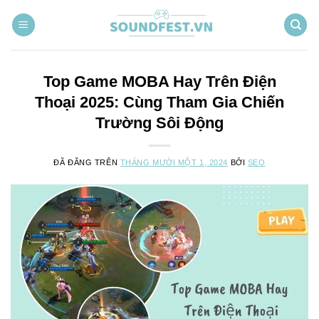
Chuyển
đến
nội
dung
Top Game MOBA Hay Trên Điện
Thoại 2025: Cùng Tham Gia Chiến
Trường Sôi Động
ĐÃ ĐĂNG TRÊN
THÁNG MƯỜI MỘT 1, 2024
BỞI
SEO