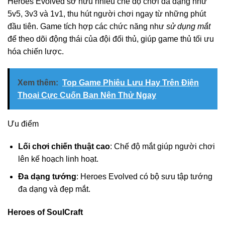
Heroes Evolved sở hữu nhiều chế độ chơi đa dạng như
5v5, 3v3 và 1v1, thu hút người chơi ngay từ những phút
đầu tiên. Game tích hợp các chức năng như
sử dụng mắt
để theo dõi động thái của đội đối thủ, giúp game thủ tối ưu
hóa chiến lược.
Xem thêm:
Top Game Phiêu Lưu Hay Trên Điện
Thoại Cực Cuốn Bạn Nên Thử Ngay
Ưu điểm
Lối chơi chiến thuật cao
: Chế độ mắt giúp người chơi
lên kế hoạch linh hoạt.
Đa dạng tướng
: Heroes Evolved có bộ sưu tập tướng
đa dạng và đẹp mắt.
Heroes of SoulCraft