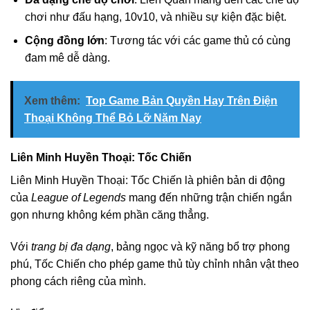
chơi như đấu hạng, 10v10, và nhiều sự kiện đặc biệt.
Cộng đồng lớn
: Tương tác với các game thủ có cùng
đam mê dễ dàng.
Xem thêm:
Top Game Bản Quyền Hay Trên Điện
Thoại Không Thể Bỏ Lỡ Năm Nay
Liên Minh Huyền Thoại: Tốc Chiến
Liên Minh Huyền Thoại: Tốc Chiến là phiên bản di động
của
League of Legends
mang đến những trận chiến ngắn
gọn nhưng không kém phần căng thẳng.
Với
trang bị đa dạng
, bảng ngọc và kỹ năng bổ trợ phong
phú, Tốc Chiến cho phép game thủ tùy chỉnh nhân vật theo
phong cách riêng của mình.