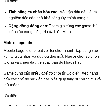
Ưu điểm
Tính năng cá nhân hóa cao
: Mỗi trận đấu đều là trải
nghiệm độc đáo nhờ khả năng tùy chỉnh trang bị.
Cộng đồng đông đảo
: Tham gia cùng các game thủ
toàn cầu trong thế giới của Liên Minh.
Mobile Legends
Mobile Legends nổi bật với lối chơi nhanh, tập trung vào
kỹ năng cá nhân và
đồ họa
đẹp mắt. Người chơi sẽ chọn
tướng và chiến đấu trên các bản đồ khác nhau.
Game cung cấp nhiều
chế độ chơi
từ Cổ điển, Xếp hạng
đến các chế độ sự kiện đặc biệt, giúp tăng sự hứng thú và
thử thách.
Ưu điểm