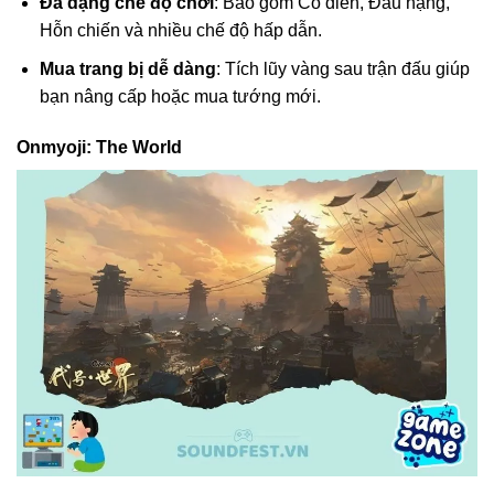
Đa dạng chế độ chơi
: Bao gồm Cổ điển, Đấu hạng,
Hỗn chiến và nhiều chế độ hấp dẫn.
Mua trang bị dễ dàng
: Tích lũy vàng sau trận đấu giúp
bạn nâng cấp hoặc mua tướng mới.
Onmyoji: The World