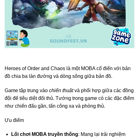
Heroes of Order and Chaos là một MOBA cổ điển với bản
đồ chia ba làn đường và dòng sông giữa bản đồ.
Game tập trung vào
chiến thuật
và phối hợp giữa các đồng
đội để tiêu diệt đối thủ. Tướng trong game có các đặc điểm
như chiến đấu gần, tấn công xa và phòng thủ.
Ưu điểm
Lối chơi MOBA truyền thống
: Mang lại trải nghiệm