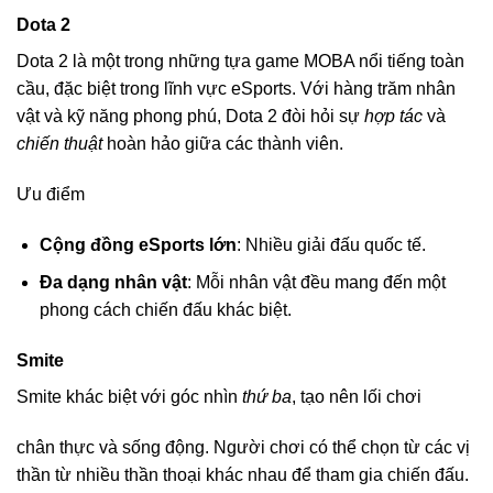
Dota 2
Dota 2 là một trong những tựa game MOBA nổi tiếng toàn
cầu, đặc biệt trong lĩnh vực eSports. Với hàng trăm nhân
vật và kỹ năng phong phú, Dota 2 đòi hỏi sự
hợp tác
và
chiến thuật
hoàn hảo giữa các thành viên.
Ưu điểm
Cộng đồng eSports lớn
: Nhiều giải đấu quốc tế.
Đa dạng nhân vật
: Mỗi nhân vật đều mang đến một
phong cách chiến đấu khác biệt.
Smite
Smite khác biệt với góc nhìn
thứ ba
, tạo nên lối chơi
chân thực và sống động. Người chơi có thể chọn từ các vị
thần từ nhiều thần thoại khác nhau để tham gia chiến đấu.