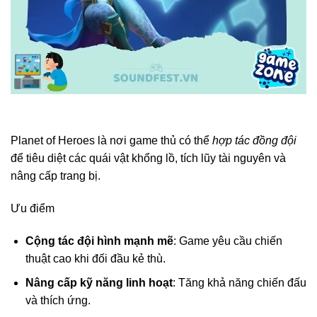
Planet of Heroes là nơi game thủ có thể
hợp tác đồng đội
để tiêu diệt các quái vật khổng lồ, tích lũy tài nguyên và
nâng cấp trang bị.
Ưu điểm
Cộng tác đội hình mạnh mẽ
: Game yêu cầu chiến
thuật cao khi đối đầu kẻ thù.
Nâng cấp kỹ năng linh hoạt
: Tăng khả năng chiến đấu
và thích ứng.