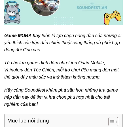
Game MOBA hay
luôn là lựa chọn hàng đầu của những ai
yêu thích các trận đấu chiến thuật căng thẳng và phối hợp
đồng đội đỉnh cao.
Từ các tựa game đình đám như Liên Quân Mobile,
Vainglory đến Tốc Chiến, mỗi trò chơi đều mang đến một
thế giới đầy màu sắc và thử thách không ngừng.
Hãy cùng Soundfest khám phá sâu hơn những tựa game
hấp dẫn này để tìm ra lựa chọn phù hợp nhất cho trải
nghiệm của bạn!
Mục lục nội dung