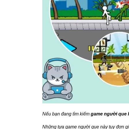
Nếu bạn đang tìm kiếm
game người que 
Những tựa game người que này tuy đơn giản