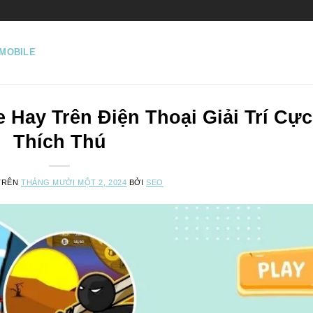
MOBILE
Hay Trên Điện Thoại Giải Trí Cực
Thích Thú
TRÊN
THÁNG MƯỜI MỘT 2, 2024
BỞI
SEO