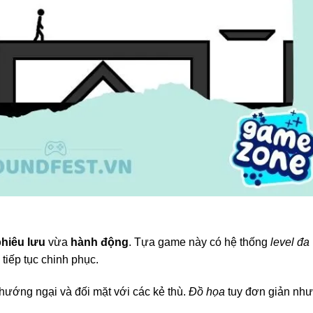
phiêu lưu
vừa
hành động
. Tựa game này có hệ thống
level đa
 tiếp tục chinh phục.
ướng ngại và đối mặt với các kẻ thù.
Đồ họa
tuy đơn giản nh