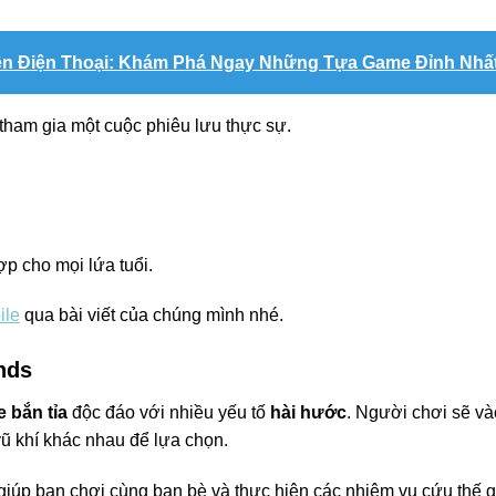
ên Điện Thoại: Khám Phá Ngay Những Tựa Game Đỉnh Nhấ
ham gia một cuộc phiêu lưu thực sự.
p cho mọi lứa tuổi.
ile
qua bài viết của chúng mình nhé.
nds
 bắn tỉa
độc đáo với nhiều yếu tố
hài hước
. Người chơi sẽ và
 vũ khí khác nhau để lựa chọn.
giúp bạn chơi cùng bạn bè và thực hiện các nhiệm vụ cứu thế g