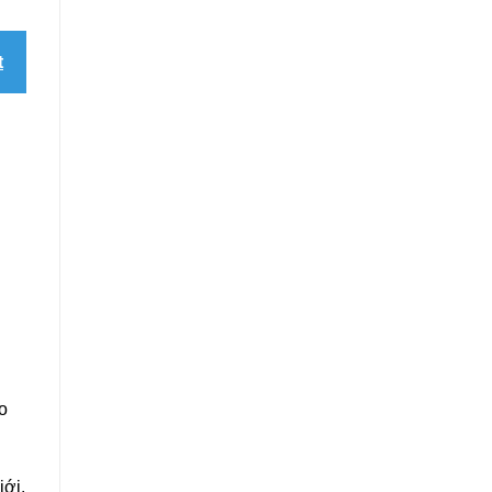
t
o
iới.