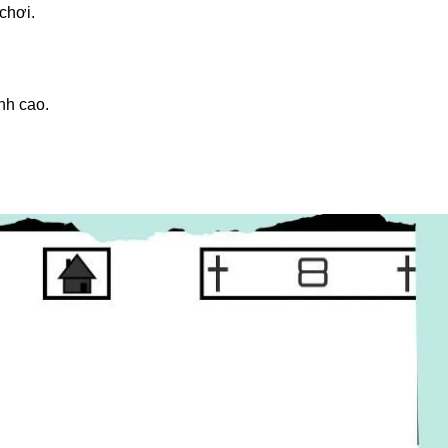
chơi.
nh cao.