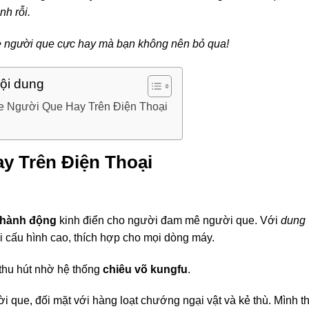
nh rỗi.
 người que cực hay mà bạn không nên bỏ qua!
ội dung
 Người Que Hay Trên Điện Thoại
y Trên Điện Thoại
hành động
kinh điển cho người đam mê người que. Với
dung
ỏi cấu hình cao, thích hợp cho mọi dòng máy.
hu hút nhờ hệ thống
chiêu võ kungfu
.
 que, đối mặt với hàng loạt chướng ngại vật và kẻ thù. Mình t