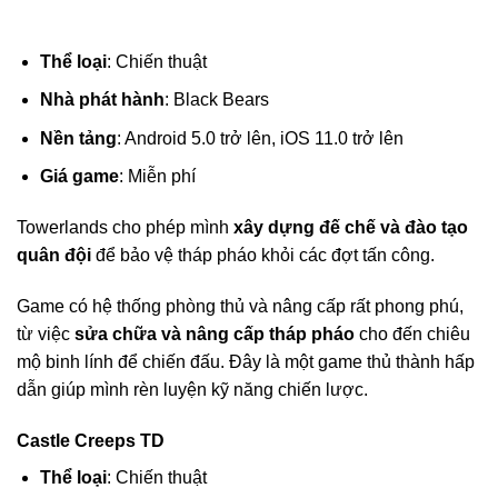
Thể loại
: Chiến thuật
Nhà phát hành
: Black Bears
Nền tảng
: Android 5.0 trở lên, iOS 11.0 trở lên
Giá game
: Miễn phí
Towerlands cho phép mình
xây dựng đế chế và đào tạo
quân đội
để bảo vệ tháp pháo khỏi các đợt tấn công.
Game có hệ thống phòng thủ và nâng cấp rất phong phú,
từ việc
sửa chữa và nâng cấp tháp pháo
cho đến chiêu
mộ binh lính để chiến đấu. Đây là một game thủ thành hấp
dẫn giúp mình rèn luyện kỹ năng chiến lược.
Castle Creeps TD
Thể loại
: Chiến thuật