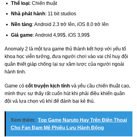
Thể loại
: Chiến thuật
Nhà phát hành
: 11 bit studios
Nền tảng
: Android 2.3 trở lên, iOS 8.0 trở lên
Giá game
: Android 4,99$, iOS 3,99$
Anomaly 2 là một tựa game thủ thành kết hợp với yếu tố
khoa học viễn tưởng, đưa người chơi vào vai chỉ huy đội
quân thiết giáp chống lại sự xâm lược của người ngoài
hành tinh.
Game có
cốt truyện kịch tính
và yêu cầu chiến thuật cao,
mình thực sự thấy rất cuốn hút khi phải điều khiển quân
đội và lựa chọn vũ khí để đánh bại kẻ thù.
Xem thêm:
Top Game Naruto Hay Trên Điện Thoại
Cho Fan Đam Mê Phiêu Lưu Hành Động