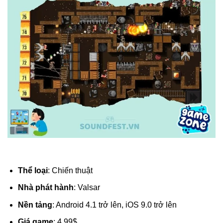
Thể loại
: Chiến thuật
Nhà phát hành
: Valsar
Nền tảng
: Android 4.1 trở lên, iOS 9.0 trở lên
Giá game
: 4,99$