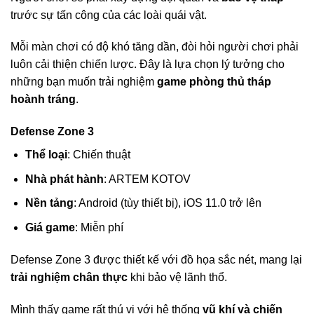
trước sự tấn công của các loài quái vật.
Mỗi màn chơi có độ khó tăng dần, đòi hỏi người chơi phải
luôn cải thiện chiến lược. Đây là lựa chọn lý tưởng cho
những bạn muốn trải nghiệm
game phòng thủ tháp
hoành tráng
.
Defense Zone 3
Thể loại
: Chiến thuật
Nhà phát hành
: ARTEM KOTOV
Nền tảng
: Android (tùy thiết bị), iOS 11.0 trở lên
Giá game
: Miễn phí
Defense Zone 3 được thiết kế với đồ họa sắc nét, mang lại
trải nghiệm chân thực
khi bảo vệ lãnh thổ.
Mình thấy game rất thú vị với hệ thống
vũ khí và chiến