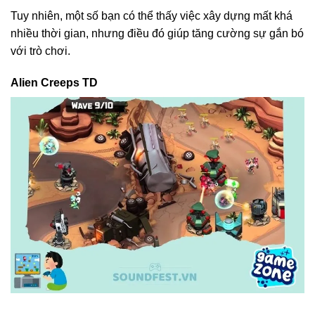
Tuy nhiên, một số bạn có thể thấy việc xây dựng mất khá
nhiều thời gian, nhưng điều đó giúp tăng cường sự gắn bó
với trò chơi.
Alien Creeps TD