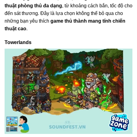
thuật phòng thủ đa dạng
, từ khoảng cách bắn, tốc độ cho
đến sát thương. Đây là lựa chọn không thể bỏ qua cho
những bạn yêu thích
game thủ thành mang tính chiến
thuật cao
.
Towerlands