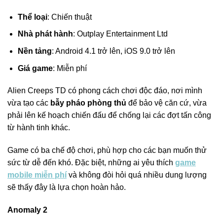
Thể loại
: Chiến thuật
Nhà phát hành
: Outplay Entertainment Ltd
Nền tảng
: Android 4.1 trở lên, iOS 9.0 trở lên
Giá game
: Miễn phí
Alien Creeps TD có phong cách chơi độc đáo, nơi mình
vừa tạo các
bẫy pháo phòng thủ
để bảo vệ căn cứ, vừa
phải lên kế hoạch chiến đấu để chống lại các đợt tấn công
từ hành tinh khác.
Game có ba chế độ chơi, phù hợp cho các bạn muốn thử
sức từ dễ đến khó. Đặc biệt, những ai yêu thích
game
mobile miễn phí
và không đòi hỏi quá nhiều dung lượng
sẽ thấy đây là lựa chọn hoàn hảo.
Anomaly 2