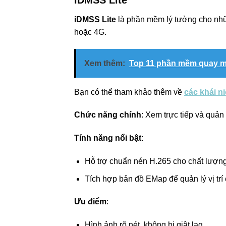
iDMSS Lite
là phần mềm lý tưởng cho nhữ
hoặc 4G.
Xem thêm:
Top 11 phần mềm quay mà
Bạn có thể tham khảo thêm về
các khái 
Chức năng chính
: Xem trực tiếp và quản
Tính năng nổi bật
:
Hỗ trợ chuẩn nén H.265 cho chất lượng
Tích hợp bản đồ EMap để quản lý vị trí
Ưu điểm
:
Hình ảnh rõ nét, không bị giật lag.