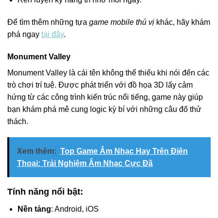
Để tìm thêm những tựa
game mobile thú vị
khác, hãy khám
phá ngay
tại đây
.
Monument Valley
Monument Valley là cái tên không thể thiếu khi nói đến các
trò chơi trí tuệ. Được phát triển với đồ họa 3D lấy cảm
hứng từ các công trình kiến trúc nổi tiếng, game này giúp
bạn khám phá mê cung logic kỳ bí với những câu đố thử
thách.
Xem thêm:
Top Game Âm Nhạc Hay Trên Điện
Thoại: Trải Nghiệm Âm Nhạc Cực Đã
Tính năng nổi bật
:
Nền tảng
: Android, iOS