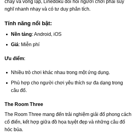
chảy và vòng lặp, Linedoku đòi hỏi người chơi phải suy
nghĩ nhanh nhạy và có tư duy phân tích.
Tính năng nổi bật
:
Nền tảng
: Android, iOS
Giá
: Miễn phí
Ưu điểm
:
Nhiều trò chơi khác nhau trong một ứng dụng.
Phù hợp cho người chơi yêu thích sự đa dạng trong
câu đố.
The Room Three
The Room Three mang đến trải nghiệm giải đố phong cách
cổ điển, kết hợp giữa đồ họa tuyệt đẹp và những câu đố
hóc búa.