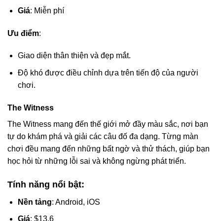
Giá
: Miễn phí
Ưu điểm
:
Giao diện thân thiện và đẹp mắt.
Độ khó được điều chỉnh dựa trên tiến độ của người
chơi.
The Witness
The Witness mang đến thế giới mở đầy màu sắc, nơi bạn
tự do khám phá và giải các câu đố đa dạng. Từng màn
chơi đều mang đến những bất ngờ và thử thách, giúp bạn
học hỏi từ những lỗi sai và không ngừng phát triển.
Tính năng nổi bật
:
Nền tảng
: Android, iOS
Giá
: $13,6