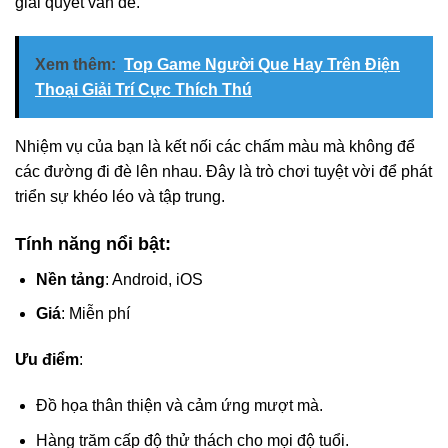
giải quyết vấn đề.
Xem thêm:
Top Game Người Que Hay Trên Điện
Thoại Giải Trí Cực Thích Thú
Nhiệm vụ của bạn là kết nối các chấm màu mà không để
các đường đi đè lên nhau. Đây là trò chơi tuyệt vời để phát
triển sự khéo léo và tập trung.
Tính năng nổi bật
:
Nền tảng
: Android, iOS
Giá
: Miễn phí
Ưu điểm
:
Đồ họa thân thiện và cảm ứng mượt mà.
Hàng trăm cấp độ thử thách cho mọi độ tuổi.