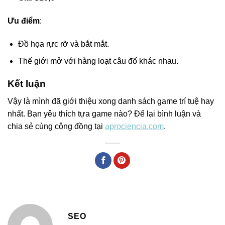
Ưu điểm
:
Đồ họa rực rỡ và bắt mắt.
Thế giới mở với hàng loạt câu đố khác nhau.
Kết luận
Vậy là mình đã giới thiệu xong danh sách game trí tuệ hay
nhất. Bạn yêu thích tựa game nào? Để lại bình luận và
chia sẻ cùng cộng đồng tại
aprociencia.com
.
SEO