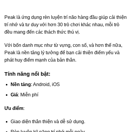
Peak là ứng dụng rèn luyện trí não hàng đầu giúp cải thiện
trí nhớ và tư duy với hơn 30 trò chơi khác nhau, mỗi trò
đều mang đến các thách thức thú vị.
Với bốn danh mục như từ vựng, con số, và hơn thế nữa,
Peak là nền tảng lý tưởng để bạn cải thiện điểm yếu và
phát huy điểm mạnh của bản thân.
Tính năng nổi bật
:
Nền tảng
: Android, iOS
Giá
: Miễn phí
Ưu điểm
:
Giao diện thân thiện và dễ sử dụng.
Rèn luyện kỹ năng trí nhớ mỗi ngày.