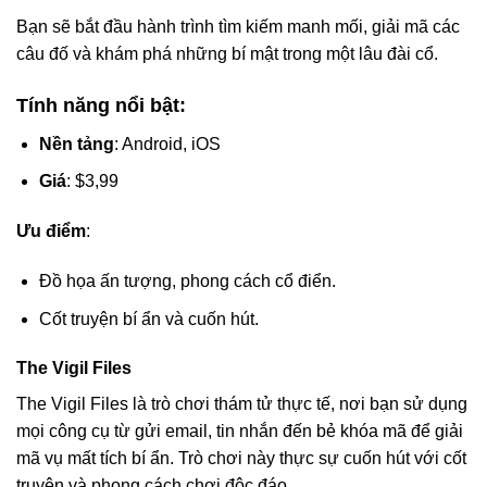
Bạn sẽ bắt đầu hành trình tìm kiếm manh mối, giải mã các
câu đố và khám phá những bí mật trong một lâu đài cổ.
Tính năng nổi bật
:
Nền tảng
: Android, iOS
Giá
: $3,99
Ưu điểm
:
Đồ họa ấn tượng, phong cách cổ điển.
Cốt truyện bí ẩn và cuốn hút.
The Vigil Files
The Vigil Files là trò chơi thám tử thực tế, nơi bạn sử dụng
mọi công cụ từ gửi email, tin nhắn đến bẻ khóa mã để giải
mã vụ mất tích bí ẩn. Trò chơi này thực sự cuốn hút với cốt
truyện và phong cách chơi độc đáo.