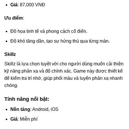
Giá
: 87,000 VNĐ
Ưu điểm
:
Đồ họa tinh tế và phong cách cổ điển.
Độ khó tăng dần, tạo sự hứng thú qua từng màn.
Skillz
Skillz là lựa chọn tuyệt vời cho người dùng muốn cải thiện
kỹ năng phản xạ và độ chính xác. Game này được thiết kế
để kiểm tra trí nhớ, giúp phối màu và luyện phản xạ nhanh
chóng.
Tính năng nổi bật
:
Nền tảng
: Android, iOS
Giá
: Miễn phí